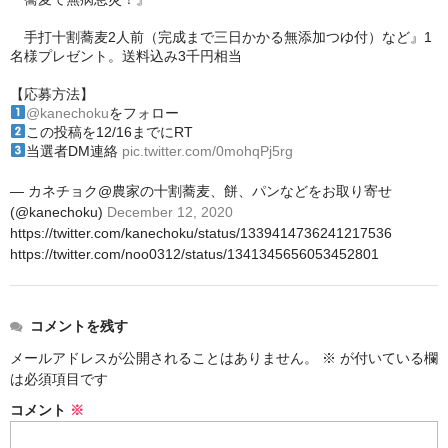
手打十割蕎麦2人前（完成まで三日かかる無添加つゆ付）など』1
名様プレゼント。送料込み3千円相当
【応募方法】
@kanechoku
をフォロー
この投稿を12/16までにRT
当選者DM連絡
pic.twitter.com/0mohqPj5rg
— カネチョク@農家の十割蕎麦、餅、パンなどをお取り寄せ
(@kanechoku)
December 12, 2020
https://twitter.com/kanechoku/status/1339414736241217536
https://twitter.com/noo0312/status/1341345656053452801
コメントを残す
メールアドレスが公開されることはありません。
※
が付いている欄
は必須項目です
コメント
※