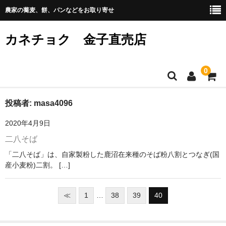
農家の蕎麦、餅、パンなどをお取り寄せ
カネチョク 金子直売店
0
ホーム
投稿者:
masa4096
2020年4月9日
メンバー
二八そば
カート
「二八そば」は、自家製粉した鹿沼在来種のそば粉八割とつなぎ(国
産小麦粉)二割。 […]
お問い合わせ
プライバシーポリシー
≪
1
…
38
39
40
特定商取引法に基づく表記