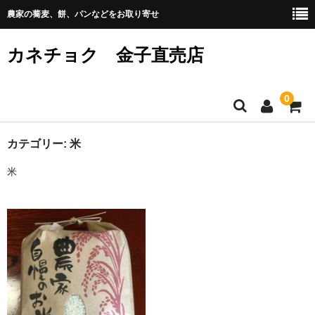
農家の蕎麦、餅、パンなどをお取り寄せ
カネチョク 金子直売店
0
ホーム
カテゴリー:
米
米
メンバー
カート
お問い合わせ
プライバシーポリシー
特定商取引法に基づく表記