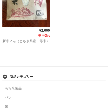
¥2,000
売り切れ
新米２㎏（とちぎ県産一等米）
商品カテゴリー
もち米製品
パン
米