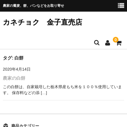
農家の蕎麦、餅、パンなどをお取り寄せ
カネチョク 金子直売店
0
ホーム
タグ:
白餅
2020年4月14日
メンバー
農家の白餅
カート
この白餅は、自家栽培した栃木県産もち米を１００％使用していま
す。 保存料などの添 […]
お問い合わせ
プライバシーポリシー
特定商取引法に基づく表記
商品カテゴリー