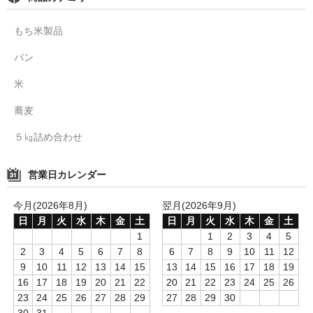
もち米製品
パン
米
蕎麦
５㎏詰め合わせ
営業日カレンダー
今月(2026年8月)
翌月(2026年9月)
日
月
火
水
木
金
土
日
月
火
水
木
金
土
1
1
2
3
4
5
2
3
4
5
6
7
8
6
7
8
9
10
11
12
9
10
11
12
13
14
15
13
14
15
16
17
18
19
16
17
18
19
20
21
22
20
21
22
23
24
25
26
23
24
25
26
27
28
29
27
28
29
30
30
31